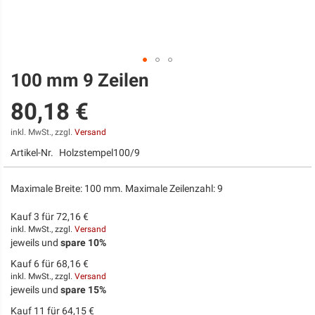
100 mm 9 Zeilen
Zum
Anfang
80,18 €
der
Bildgalerie
springen
inkl. MwSt., zzgl.
Versand
Artikel-Nr.
Holzstempel100/9
Maximale Breite: 100 mm. Maximale Zeilenzahl: 9
Kauf 3 für
72,16 €
inkl. MwSt., zzgl.
Versand
jeweils und
spare
10
%
Kauf 6 für
68,16 €
inkl. MwSt., zzgl.
Versand
jeweils und
spare
15
%
Kauf 11 für
64,15 €