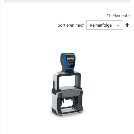
10
Elemente
Ab
Sortieren nach
so