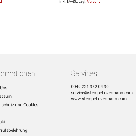
d
inkl. MwSt., zzgl.
Versand
formationen
Services
0049 221 952 04 90
 Uns
service@stempel-overmann.com
essum
www.stempel-overmann.com
nschutz und Cookies
akt
rrufsbelehrung