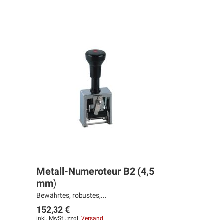
sor
Metall-Numeroteur B2 (4,5
mm)
Bewährtes, robustes,...
152,32 €
inkl. MwSt., zzgl.
Versand