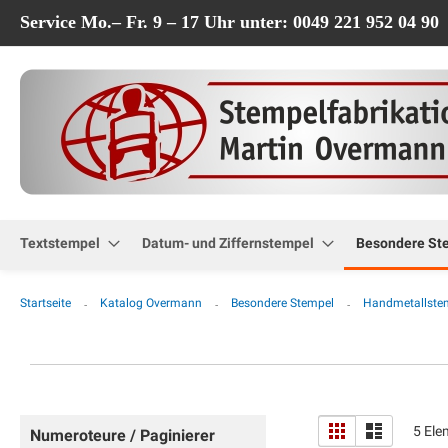
Service Mo.– Fr. 9 – 17 Uhr unter: 0049 221 952 04 90
Textstempel
Datum- und Ziffernstempel
Besondere St
Startseite
Katalog Overmann
Besondere Stempel
Handmetallste
Anzeigen
Liste
Liste
5
Ele
Numeroteure / Paginierer
als