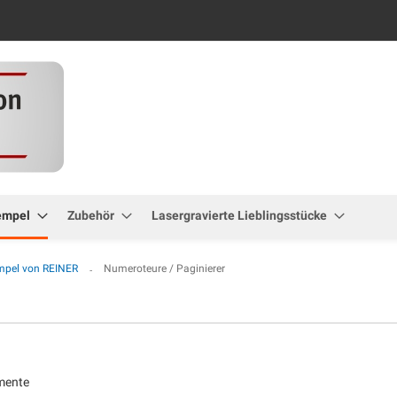
Zum
Inhalt
springen
empel
Zubehör
Lasergravierte Lieblingsstücke
mpel von REINER
Numeroteure / Paginierer
mente