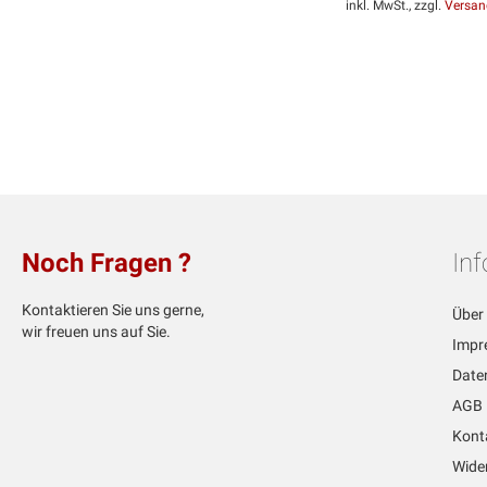
inkl. MwSt., zzgl.
Versan
In den Warenkorb
Weiter
MERKEN
MERKEN
ZUR
ZUR
VERGLEICHSLISTE
VERGLEICHSLISTE
HINZUFÜGEN
HINZUFÜGEN
Noch Fragen ?
In
Kontaktieren Sie uns gerne,
Über
wir freuen uns auf Sie.
Impr
Date
AGB
Kont
Wide