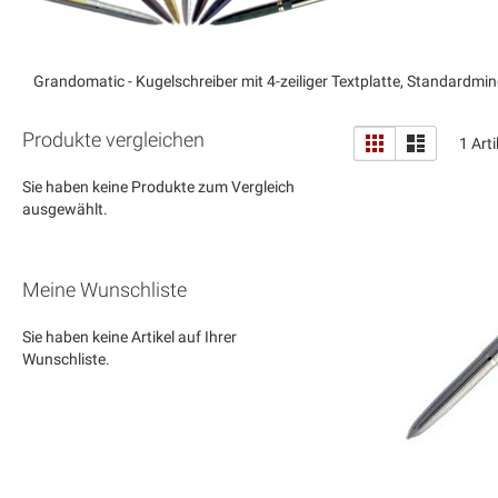
Grandomatic - Kugelschreiber mit 4-zeiliger Textplatte, Standardm
Anzeigen
Produkte vergleichen
Liste
Liste
1
Arti
als
Sie haben keine Produkte zum Vergleich
ausgewählt.
Meine Wunschliste
Sie haben keine Artikel auf Ihrer
Wunschliste.