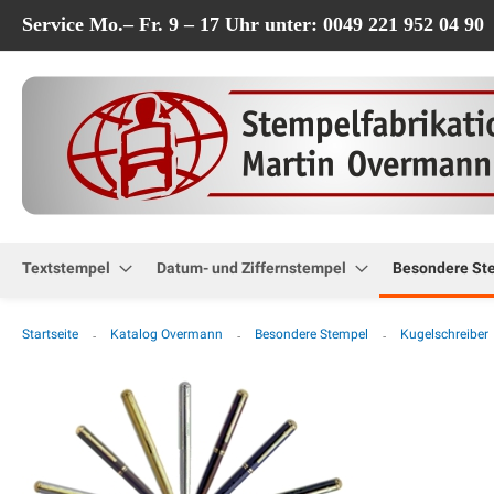
Service Mo.– Fr. 9 – 17 Uhr unter: 0049 221 952 04 90
Textstempel
Datum- und Ziffernstempel
Besondere St
Startseite
Katalog Overmann
Besondere Stempel
Kugelschreiber