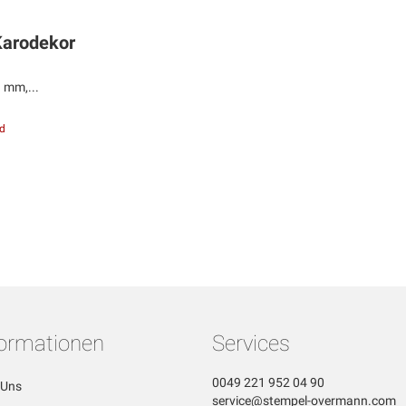
Karodekor
 mm,...
d
formationen
Services
0049 221 952 04 90
 Uns
service@stempel-overmann.com