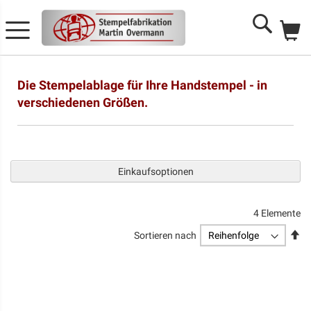
Me
Search
Die Stempelablage für Ihre Handstempel - in
verschiedenen Größen.
Einkaufsoptionen
4
Elemente
Ab
Sortieren nach
so