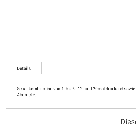
Zum
Anfang
Details
der
Bildgalerie
springen
Schaltkombination von 1- bis 6-, 12- und 20mal druckend sowie
Abdrucke.
Dies