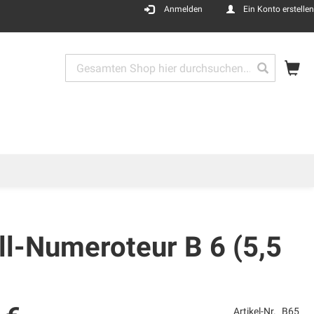
Anmelden
Ein Konto erstellen
Me
Search
Search
ll-Numeroteur B 6 (5,5
Artikel-Nr.
B65