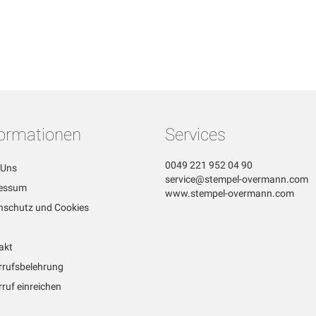
formationen
Services
0049 221 952 04 90
 Uns
service@stempel-overmann.com
essum
www.stempel-overmann.com
nschutz und Cookies
akt
rrufsbelehrung
ruf einreichen