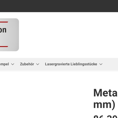
Zum
Inhalt
springen
empel
Zubehör
Lasergravierte Lieblingsstücke
Meta
mm)