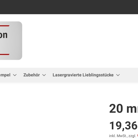
Zum
Inhalt
springen
empel
Zubehör
Lasergravierte Lieblingsstücke
20 m
19,36
inkl. MwSt., zzgl.