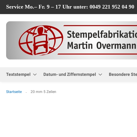
Service Mo.– Fr. 9 – 17 Uhr unter: 0049 221 952 04 90
Textstempel
Datum- und Ziffernstempel
Besondere St
Startseite
20 mm 5 Zeilen
Zum
Ende
der
Bildgalerie
springen