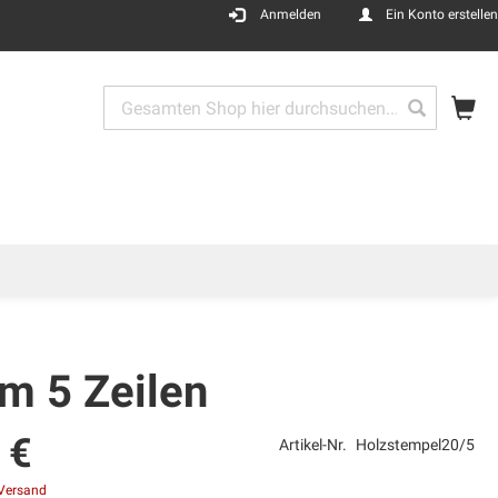
Anmelden
Ein Konto erstellen
Me
Search
Search
m 5 Zeilen
 €
Artikel-Nr.
Holzstempel20/5
Versand