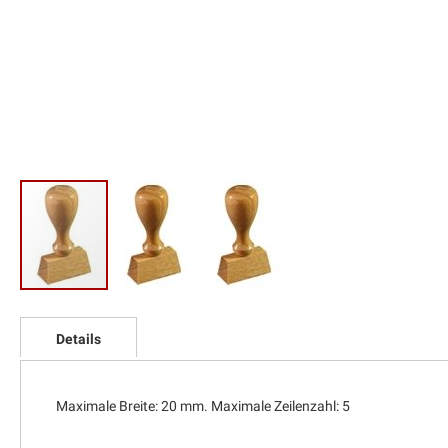
Zum
Anfang
Details
der
Bildgalerie
springen
Maximale Breite: 20 mm. Maximale Zeilenzahl: 5