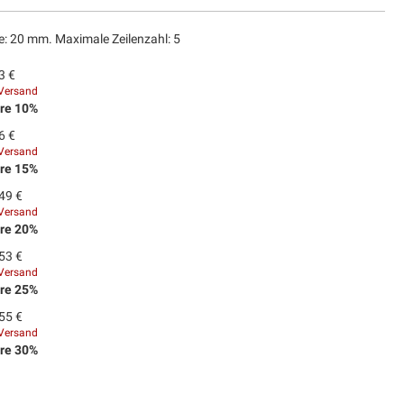
e: 20 mm. Maximale Zeilenzahl: 5
3 €
Versand
re
10
%
6 €
Versand
re
15
%
49 €
Versand
re
20
%
53 €
Versand
re
25
%
55 €
Versand
re
30
%