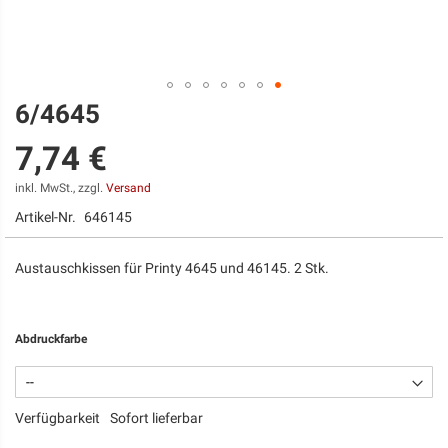
6/4645
Zum
Anfang
7,74 €
der
Bildgalerie
springen
inkl. MwSt., zzgl.
Versand
Artikel-Nr.
646145
Austauschkissen für Printy 4645 und 46145. 2 Stk.
Abdruckfarbe
Verfügbarkeit
Sofort lieferbar