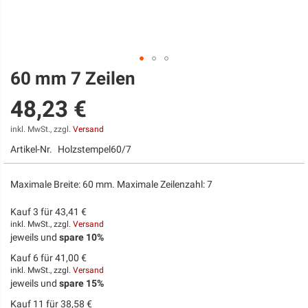
60 mm 7 Zeilen
Zum
Anfang
48,23 €
der
Bildgalerie
springen
inkl. MwSt., zzgl.
Versand
Artikel-Nr.
Holzstempel60/7
Maximale Breite: 60 mm. Maximale Zeilenzahl: 7
Kauf 3 für
43,41 €
inkl. MwSt., zzgl.
Versand
jeweils und
spare
10
%
Kauf 6 für
41,00 €
inkl. MwSt., zzgl.
Versand
jeweils und
spare
15
%
Kauf 11 für
38,58 €