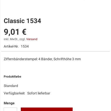
Classic 1534
Zum
Anfang
9,01 €
der
Bildgalerie
springen
inkl. MwSt., zzgl.
Versand
Artikel-Nr.
1534
Ziffernbänderstempel: 4 Bänder, Schrifthöhe 3 mm
Produktfarbe
Standard
Verfügbarkeit
Sofort lieferbar
Menge