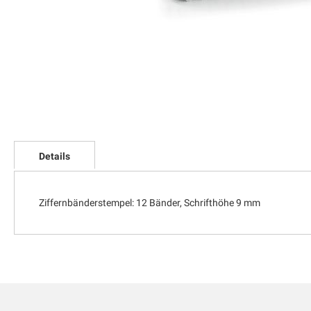
Zum
Anfang
Details
der
Bildgalerie
springen
Ziffernbänderstempel: 12 Bänder, Schrifthöhe 9 mm