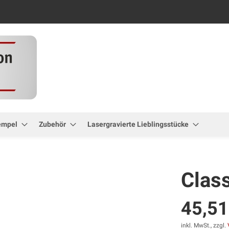
Zum
Inhalt
springen
empel
Zubehör
Lasergravierte Lieblingsstücke
Clas
45,51
inkl. MwSt., zzgl.