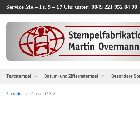
Service Mo.– Fr. 9 – 17 Uhr unter: 0049 221 952 04 90
Textstempel
Datum- und Ziffernstempel
Besondere St
Startseite
Classic 15912
Zum
Ende
der
Bildgalerie
springen