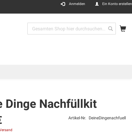
Anmelden
Ein Konto erstellen
Me
Search
Search
 Dinge Nachfüllkit
€
Artikel-Nr.
DeineDingenachfuell
Versand