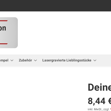
Zum
Inhalt
springen
empel
Zubehör
Lasergravierte Lieblingsstücke
Deine
8,44 
inkl. MwSt., zzgl.