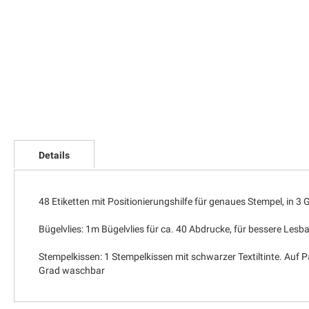
Zum
Anfang
Details
der
Bildgalerie
springen
48 Etiketten mit Positionierungshilfe für genaues Stempel, in 
Bügelvlies: 1m Bügelvlies für ca. 40 Abdrucke, für bessere Les
Stempelkissen: 1 Stempelkissen mit schwarzer Textiltinte. Auf Pap
Grad waschbar