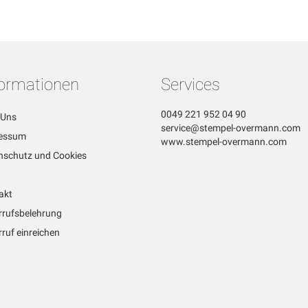
formationen
Services
0049 221 952 04 90
 Uns
service@stempel-overmann.com
essum
www.stempel-overmann.com
nschutz und Cookies
akt
rrufsbelehrung
ruf einreichen