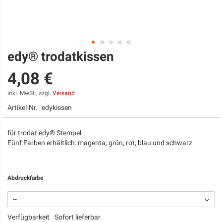
edy® trodatkissen
Zum
Anfang
4,08 €
der
Bildgalerie
springen
inkl. MwSt., zzgl.
Versand
Artikel-Nr.
edykissen
für trodat edy® Stempel
Fünf Farben erhältlich: magenta, grün, rot, blau und schwarz
Abdruckfarbe
Verfügbarkeit
Sofort lieferbar