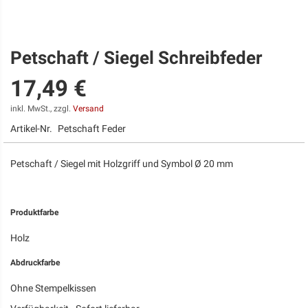
Petschaft / Siegel Schreibfeder
Zum
Anfang
17,49 €
der
Bildgalerie
springen
inkl. MwSt., zzgl.
Versand
Artikel-Nr.
Petschaft Feder
Petschaft / Siegel mit Holzgriff und Symbol Ø 20 mm
Produktfarbe
Holz
Abdruckfarbe
Ohne Stempelkissen