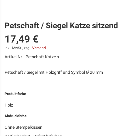
Petschaft / Siegel Katze sitzend
Zum
Anfang
17,49 €
der
Bildgalerie
springen
inkl. MwSt., zzgl.
Versand
Artikel-Nr.
Petschaft Katze s
Petschaft / Siegel mit Holzgriff und Symbol Ø 20 mm
Produktfarbe
Holz
Abdruckfarbe
Ohne Stempelkissen