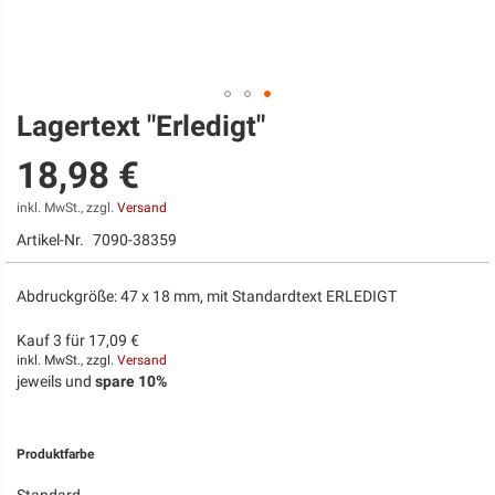
Lagertext "Erledigt"
Zum
Anfang
18,98 €
der
Bildgalerie
springen
inkl. MwSt., zzgl.
Versand
Artikel-Nr.
7090-38359
Abdruckgröße: 47 x 18 mm, mit Standardtext ERLEDIGT
Kauf 3 für
17,09 €
inkl. MwSt., zzgl.
Versand
jeweils und
spare
10
%
Produktfarbe