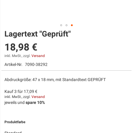
Lagertext "Geprüft"
Zum
Anfang
18,98 €
der
Bildgalerie
springen
inkl. MwSt., zzgl.
Versand
Artikel-Nr.
7090-38292
Abdruckgröße: 47 x 18 mm, mit Standardtext GEPRÜFT
Kauf 3 für
17,09 €
inkl. MwSt., zzgl.
Versand
jeweils und
spare
10
%
Produktfarbe