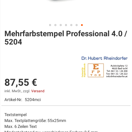
Mehrfarbstempel Professional 4.0 /
Zum
Anfang
5204
der
Bildgalerie
springen
87,55 €
inkl. MwSt., zzgl.
Versand
Artikel-Nr.
5204mci
Textstempel
Max. Textplattengröße: 55x25mm
Max. 6 Zeilen Text