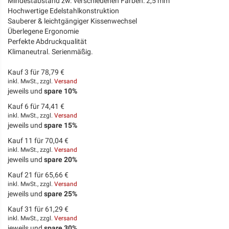
Mindestabstand zw. verschiedenen Farben: 2,5 mm
Hochwertige Edelstahlkonstruktion
Sauberer & leichtgängiger Kissenwechsel
Überlegene Ergonomie
Perfekte Abdruckqualität
Klimaneutral. Serienmäßig.
Kauf 3 für
78,79 €
inkl. MwSt., zzgl.
Versand
jeweils und
spare
10
%
Kauf 6 für
74,41 €
inkl. MwSt., zzgl.
Versand
jeweils und
spare
15
%
Kauf 11 für
70,04 €
inkl. MwSt., zzgl.
Versand
jeweils und
spare
20
%
Kauf 21 für
65,66 €
inkl. MwSt., zzgl.
Versand
jeweils und
spare
25
%
Kauf 31 für
61,29 €
inkl. MwSt., zzgl.
Versand
jeweils und
spare
30
%