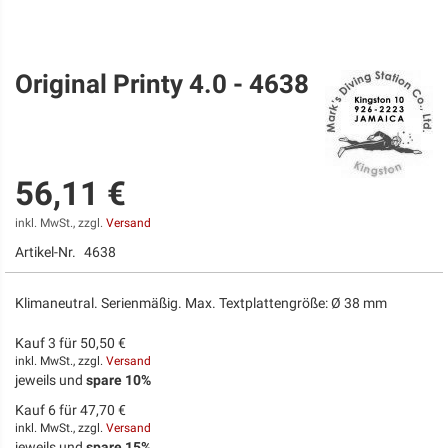
Original Printy 4.0 - 4638
Zum
Anfang
der
Bildgalerie
springen
56,11 €
inkl. MwSt., zzgl.
Versand
Artikel-Nr.
4638
Klimaneutral. Serienmäßig. Max. Textplattengröße: Ø 38 mm
Kauf 3 für
50,50 €
inkl. MwSt., zzgl.
Versand
jeweils und
spare
10
%
Kauf 6 für
47,70 €
inkl. MwSt., zzgl.
Versand
jeweils und
spare
15
%