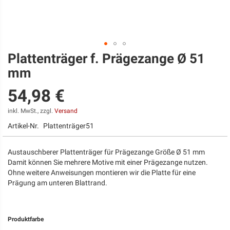
Plattenträger f. Prägezange Ø 51
Zum
Anfang
mm
der
Bildgalerie
54,98 €
springen
inkl. MwSt., zzgl.
Versand
Artikel-Nr.
Plattenträger51
Austauschberer Plattenträger für Prägezange Größe Ø 51 mm
Damit können Sie mehrere Motive mit einer Prägezange nutzen.
Ohne weitere Anweisungen montieren wir die Platte für eine
Prägung am unteren Blattrand.
Produktfarbe