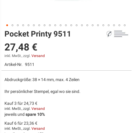
Pocket Printy 9511
Zum
Anfang
27,48 €
der
Bildgalerie
springen
inkl. MwSt., zzgl.
Versand
Artikel-Nr.
9511
Abdruckgröße: 38 × 14 mm, max. 4 Zeilen
Ihr persönlicher Stempel, egal wo sie sind.
Kauf 3 für
24,73 €
inkl. MwSt., zzgl.
Versand
jeweils und
spare
10
%
Kauf 6 für
23,36 €
inkl. MwSt., zzgl.
Versand