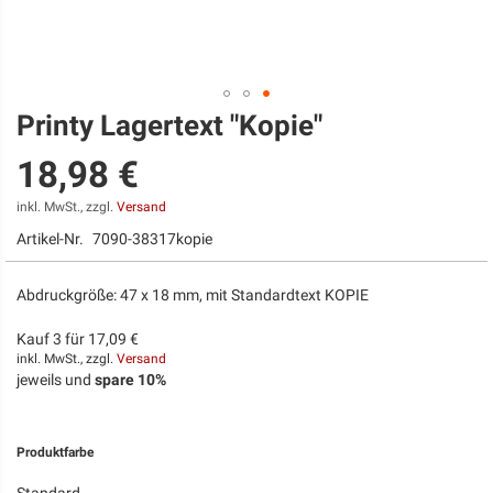
Printy Lagertext "Kopie"
Zum
Anfang
18,98 €
der
Bildgalerie
springen
inkl. MwSt., zzgl.
Versand
Artikel-Nr.
7090-38317kopie
Abdruckgröße: 47 x 18 mm, mit Standardtext KOPIE
Kauf 3 für
17,09 €
inkl. MwSt., zzgl.
Versand
jeweils und
spare
10
%
Produktfarbe