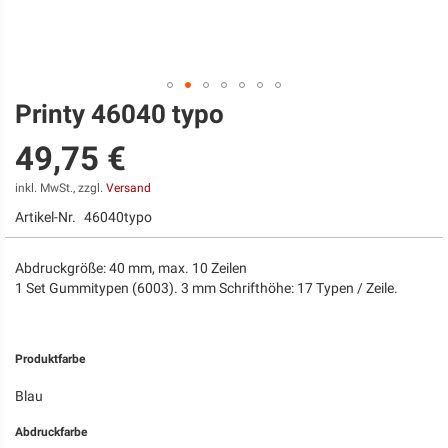
Printy 46040 typo
Zum
Anfang
49,75 €
der
Bildgalerie
springen
inkl. MwSt., zzgl.
Versand
Artikel-Nr.
46040typo
Abdruckgröße: 40 mm, max. 10 Zeilen
1 Set Gummitypen (6003). 3 mm Schrifthöhe: 17 Typen / Zeile.
Produktfarbe
Blau
Abdruckfarbe