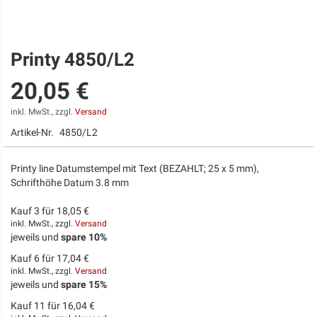
Printy 4850/L2
Zum
Anfang
20,05 €
der
Bildgalerie
springen
inkl. MwSt., zzgl.
Versand
Artikel-Nr.
4850/L2
Printy line Datumstempel mit Text (BEZAHLT; 25 x 5 mm),
Schrifthöhe Datum 3.8 mm
Kauf 3 für
18,05 €
inkl. MwSt., zzgl.
Versand
jeweils und
spare
10
%
Kauf 6 für
17,04 €
inkl. MwSt., zzgl.
Versand
jeweils und
spare
15
%
Kauf 11 für
16,04 €