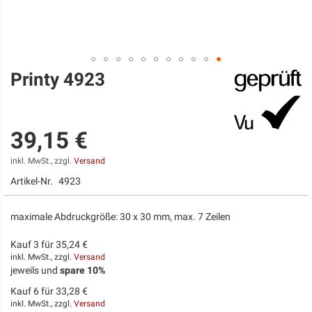
Printy 4923
Zum
Anfang
der
Bildgalerie
springen
39,15 €
inkl. MwSt., zzgl.
Versand
Artikel-Nr.
4923
maximale Abdruckgröße: 30 x 30 mm, max. 7 Zeilen
Kauf 3 für
35,24 €
inkl. MwSt., zzgl.
Versand
jeweils und
spare
10
%
Kauf 6 für
33,28 €
inkl. MwSt., zzgl.
Versand