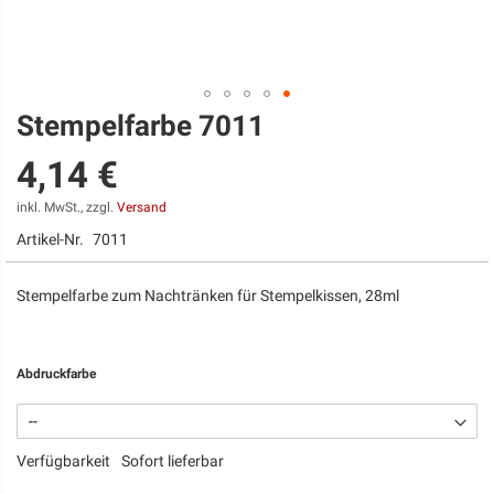
Stempelfarbe 7011
Zum
Anfang
4,14 €
der
Bildgalerie
springen
inkl. MwSt., zzgl.
Versand
Artikel-Nr.
7011
Stempelfarbe zum Nachtränken für Stempelkissen, 28ml
Abdruckfarbe
Verfügbarkeit
Sofort lieferbar