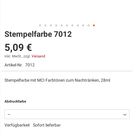
Stempelfarbe 7012
Zum
Anfang
5,09 €
der
Bildgalerie
springen
inkl. MwSt., zzgl.
Versand
Artikel-Nr.
7012
Stempelfarbe mit MCI Farbtönen zum Nachtränken, 28ml
Abdruckfarbe
Verfügbarkeit
Sofort lieferbar