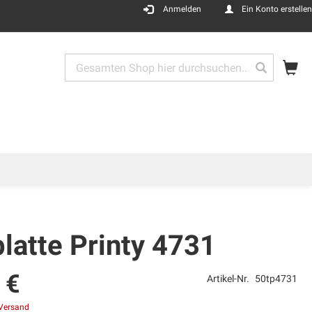
Anmelden
Ein Konto erstellen
Me
Search
Search
latte Printy 4731
 €
Artikel-Nr.
50tp4731
Versand