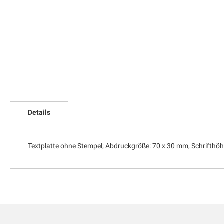
Zum
Anfang
Details
der
Bildgalerie
springen
Textplatte ohne Stempel; Abdruckgröße: 70 x 30 mm, Schrifthö