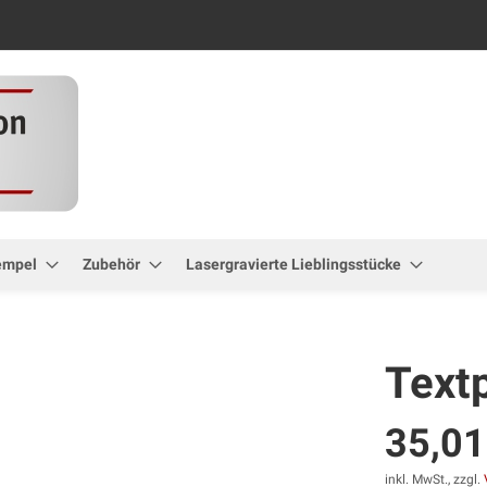
Zum
Inhalt
springen
empel
Zubehör
Lasergravierte Lieblingsstücke
Textp
35,01
inkl. MwSt., zzgl.