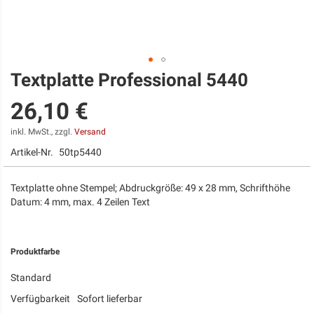
Textplatte Professional 5440
Zum
Anfang
26,10 €
der
Bildgalerie
springen
inkl. MwSt., zzgl.
Versand
Artikel-Nr.
50tp5440
Textplatte ohne Stempel; Abdruckgröße: 49 x 28 mm, Schrifthöhe
Datum: 4 mm, max. 4 Zeilen Text
Produktfarbe
Standard
Verfügbarkeit
Sofort lieferbar