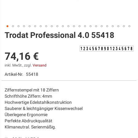
Trodat Professional 4.0 55418
Zum
Anfang
der
Bildgalerie
74,16 €
springen
inkl. MwSt., zzgl.
Versand
Artikel-Nr.
55418
Ziffernstempel mit 18 Ziffern
Schrifthöhe Ziffern: 4mm
Hochwertige Edelstahlkonstruktion
Sauberer & leichtgängiger Kissenwechsel
Überlegene Ergonomie
Perfekte Abdruckqualität
Klimaneutral. Serienmäßig.