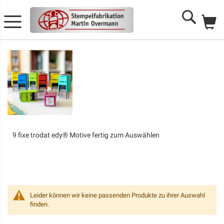
Me
Search
9 fixe trodat edy® Motive fertig zum Auswählen
Leider können wir keine passenden Produkte zu ihrer Auswahl
finden.